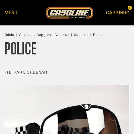
0
MENU
CARRINHO
Início
|
Viseiras e Goggles
|
Viseiras
|
Gasoline
|
Police
POLICE
FILTRAR E ORDENAR