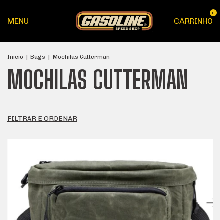
0
MENU
CARRINHO
Início
|
Bags
|
Mochilas Cutterman
MOCHILAS CUTTERMAN
FILTRAR E ORDENAR