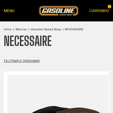
0
MENU
CARRINHO
Início
|
Marcas
|
Gasoline Speed Shop
|
NECESSAIRE
NECESSAIRE
FILTRAR E ORDENAR